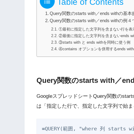
Table of Contents
Query関数のstarts with／ends with
Query関数のstarts with／ends withの例４
①最初に指定した文字列を含まない行を表示するs
②最後に指定した文字列を含まないends wi
③starts with と ends withを同時に使う例
④contains オプションを併用するends wit
Query関数のstarts with／
GoogleスプレッドシートQuery関数のstart
は「指定した行で、指定した文字列で始ま